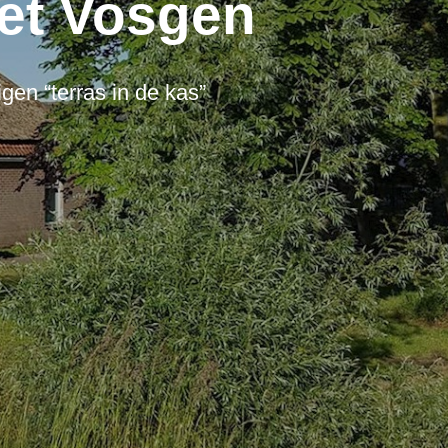
Het Vosgen
gen “terras in de kas”